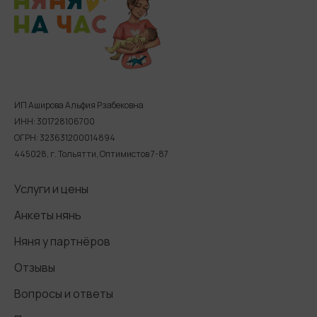
ИП Аширова Альфия Рзабековна
ИНН: 301728106700
ОГРН: 323631200014894
445028, г. Тольятти, Оптимистов 7-87
Услуги и цены
Анкеты нянь
Няня у партнёров
Отзывы
Вопросы и ответы