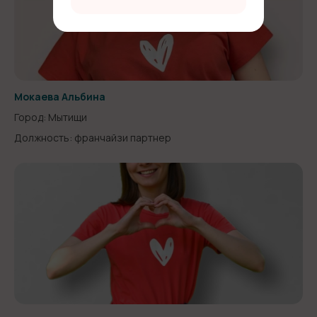
Мокаева Альбина
Город: Мытищи
Должность: франчайзи партнер